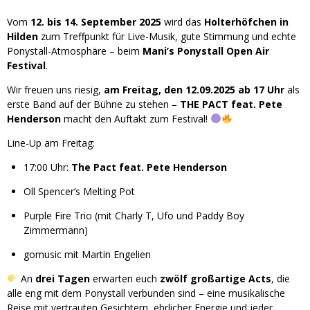
Vom
12. bis 14. September 2025
wird das
Holterhöfchen in
Hilden
zum Treffpunkt für Live-Musik, gute Stimmung und echte
Ponystall-Atmosphäre – beim
Mani’s Ponystall Open Air
Festival
.
Wir freuen uns riesig,
am Freitag, den 12.09.2025 ab 17 Uhr
als
erste Band auf der Bühne zu stehen –
THE PACT feat. Pete
Henderson
macht den Auftakt zum Festival!
Line-Up am Freitag:
17:00 Uhr:
The Pact feat. Pete Henderson
Oll Spencer’s Melting Pot
Purple Fire Trio (mit Charly T, Ufo und Paddy Boy
Zimmermann)
gomusic mit Martin Engelien
An
drei Tagen
erwarten euch
zwölf großartige Acts
, die
alle eng mit dem Ponystall verbunden sind – eine musikalische
Reise mit vertrauten Gesichtern, ehrlicher Energie und jeder