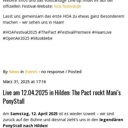
Weitere Infos und das vollständige Line-up findet ihr auf der
offiziellen Festival-Website:
hoa-festival.de
Lasst uns gemeinsam das erste HOA zu etwas ganz Besonderem
machen – wir sehen uns in Haan!
#HOAFestival2025 #ThePact #FestivalPremiere #HaanLive
#OpenAir2025 #Musikliebe
By
News
in
Events
- no response
/ Posted
März 31, 2025 at 17:16
Live am 12.04.2025 in Hilden: The Pact rockt Mani’s
PonyStall
Am
Samstag, 12. April 2025
ist es wieder soweit – wir sind
zurück auf der Bühne und diesmal zieht’s uns in den
legendären
PonyStall nach Hilden
!